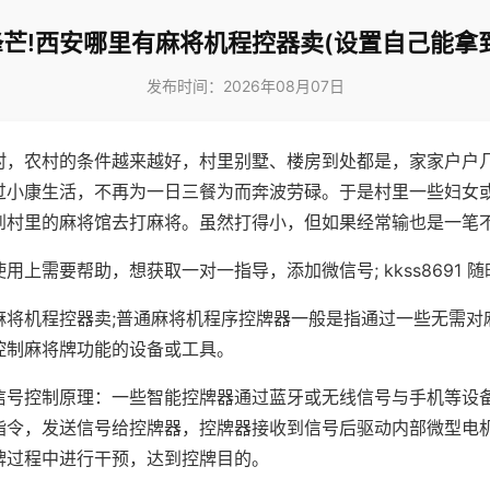
芒!西安哪里有麻将机程控器卖(设置自己能拿
发布时间：2026年08月07日
村，农村的条件越来越好，村里别墅、楼房到处都是，家家户户
过小康生活，不再为一日三餐为而奔波劳碌。于是村里一些妇女
到村里的麻将馆去打麻将。虽然打得小，但如果经常输也是一笔
用上需要帮助，想获取一对一指导，添加微信号; kkss8691 随
麻将机程控器卖;普通麻将机程序控牌器一般是指通过一些无需对
控制麻将牌功能的设备或工具。
信号控制原理：一些智能控牌器通过蓝牙或无线信号与手机等设
指令，发送信号给控牌器，控牌器接收到信号后驱动内部微型电
牌过程中进行干预，达到控牌目的。