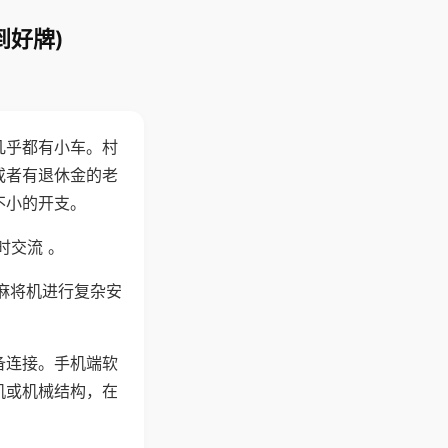
到好牌)
几乎都有小车。村
或者有退休金的老
不小的开支。
时交流 。
麻将机进行复杂安
备连接。手机端软
机或机械结构，在