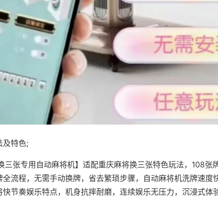
及特色;
·换三张专用自动麻将机】适配重庆麻将换三张特色玩法，108张
牌全流程，无需手动换牌，省去繁琐步骤，自动麻将机洗牌速度
将快节奏娱乐特点，机身抗摔耐磨，连续娱乐无压力，沉浸式体