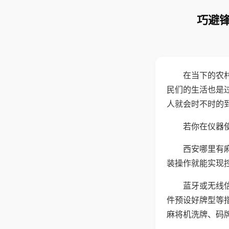
巧避锋
在当下的农
民们的生活也是
人就会时不时的
若你在仪器使
西安哪里有
装操作就能实现
蓝牙或无线
件预设好牌型等
麻将机洗牌、码