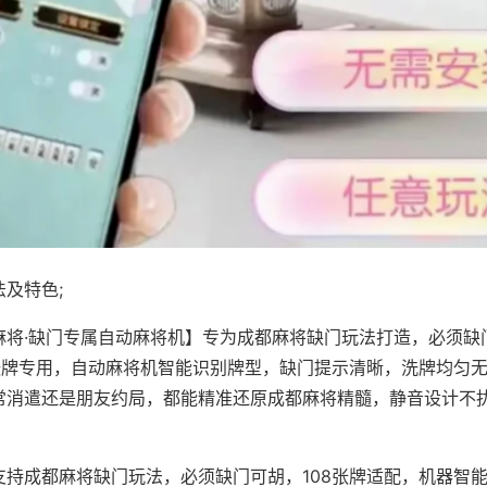
及特色;
麻将·缺门专属自动麻将机】专为成都麻将缺门玩法打造，必须缺
8张牌专用，自动麻将机智能识别牌型，缺门提示清晰，洗牌均匀
常消遣还是朋友约局，都能精准还原成都麻将精髓，静音设计不
支持成都麻将缺门玩法，必须缺门可胡，108张牌适配，机器智