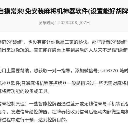
自摸常来!免安装麻将机神器软件(设置能好胡牌
发布时间：2026年08月07日
神奇的"破绽"，也没有能让你稳赢三家的秘诀。那些所谓的"破绽
编出来逗你玩的。真正能在牌桌上笑到最后的人从来不是靠"破绽
用上需要帮助，想获取一对一指导，添加微信号; sdf6770 随时
机神器软件;普通麻将机程序控牌器一般是指通过一些无需对麻将
麻将牌功能的设备或工具。
信号控制原理：一些智能控牌器通过蓝牙或无线信号与手机等设
指令，发送信号给控牌器，控牌器接收到信号后驱动内部微型电
牌过程中进行干预，达到控牌目的。