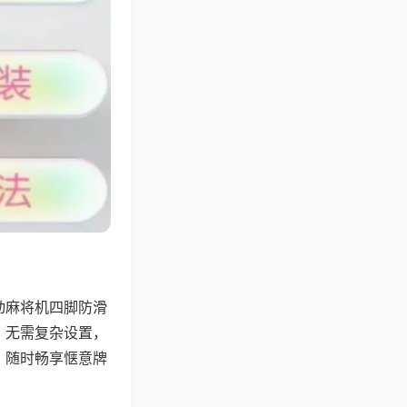
动麻将机四脚防滑
，无需复杂设置，
，随时畅享惬意牌