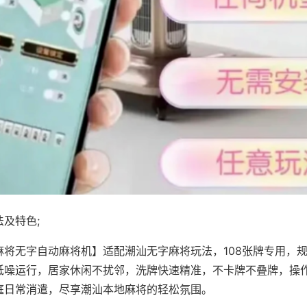
及特色;
麻将无字自动麻将机】适配潮汕无字麻将玩法，108张牌专用，
低噪运行，居家休闲不扰邻，洗牌快速精准，不卡牌不叠牌，操
庭日常消遣，尽享潮汕本地麻将的轻松氛围。