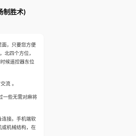
场制胜术)
里面，只要您方便
西，北四个方位，
这时候遥控器东位
交流 。
过一些无需对麻将
备连接。手机端软
机或机械结构，在