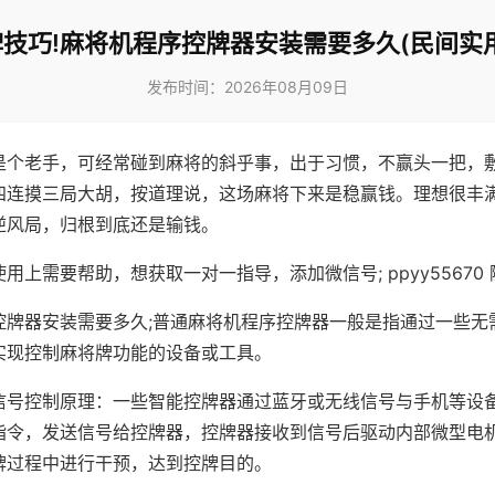
技巧!麻将机程序控牌器安装需要多久(民间实
发布时间：2026年08月09日
是个老手，可经常碰到麻将的斜乎事，出于习惯，不赢头一把，
四连摸三局大胡，按道理说，这场麻将下来是稳赢钱。理想很丰
逆风局，归根到底还是输钱。
用上需要帮助，想获取一对一指导，添加微信号; ppyy55670 
控牌器安装需要多久;普通麻将机程序控牌器一般是指通过一些无
实现控制麻将牌功能的设备或工具。
信号控制原理：一些智能控牌器通过蓝牙或无线信号与手机等设
指令，发送信号给控牌器，控牌器接收到信号后驱动内部微型电
牌过程中进行干预，达到控牌目的。