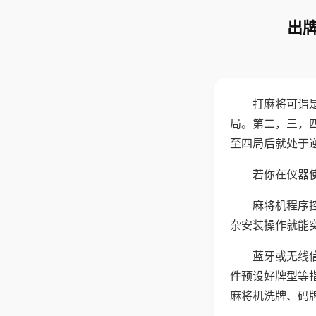
出牌
打麻将可谓
局。第二，三，
至四局后就处于
若你在仪器使
麻将机程序
杂安装操作就能
蓝牙或无线
件预设好牌型等
麻将机洗牌、码