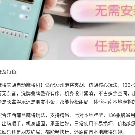
及特色;
麻将夹胡自动麻将机】适配郑州麻将夹胡、边胡核心玩法，136
行无杂音，洗牌叠牌整齐有序，机身设计紧凑，不占多余空间，
管是长辈娱乐还是朋友小聚，都能轻松组局，体验河南本地麻将
契合江西南昌麻将玩法，支持精吊、七对本地牌型，136张牌通
，出牌顺手，机身坚固，承重性好，日常使用不易损坏，价格实
辈娱乐还是朋友约局，都能畅快玩，还原南昌本地麻将乐趣。