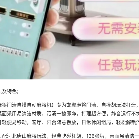
及特色;
麻将门清自摸自动麻将机】专为邯郸麻将门清、自摸胡玩法打造，
桌面采用易清洁材质，污渍一擦即净，打理超方便，静音运行不
身轻便易移动，客厅、阳台随意摆放，日常休闲组局，轻松解锁
适配河北唐山麻将玩法，经典吃碰杠胡，136张牌，桌面易清洁