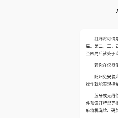
打麻将可谓
局。第二，三，
至四局后就处于
若你在仪器使
随州免安装
操作就能实现控
蓝牙或无线
件预设好牌型等
麻将机洗牌、码