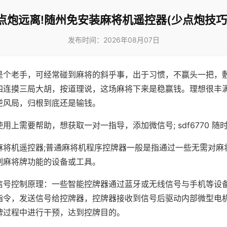
点炮远离!随州免安装麻将机遥控器(少点炮技巧
发布时间：2026年08月07日
是个老手，可经常碰到麻将的斜乎事，出于习惯，不赢头一把，
四连摸三局大胡，按道理说，这场麻将下来是稳赢钱。理想很丰
逆风局，归根到底还是输钱。
用上需要帮助，想获取一对一指导，添加微信号; sdf6770 随时
麻将机遥控器;普通麻将机程序控牌器一般是指通过一些无需对麻
制麻将牌功能的设备或工具。
信号控制原理：一些智能控牌器通过蓝牙或无线信号与手机等设
指令，发送信号给控牌器，控牌器接收到信号后驱动内部微型电
牌过程中进行干预，达到控牌目的。