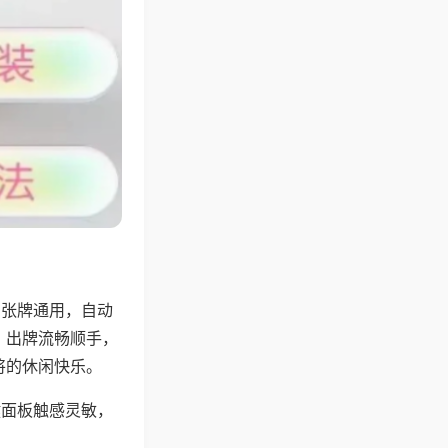
6张牌通用，自动
，出牌流畅顺手，
将的休闲快乐。
键面板触感灵敏，