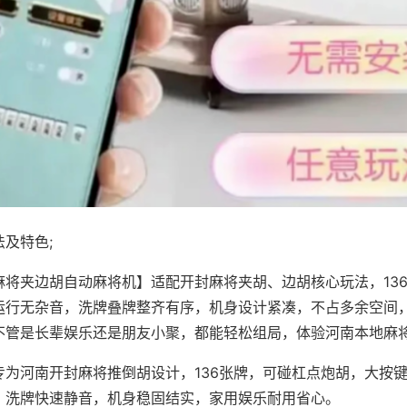
及特色;
麻将夹边胡自动麻将机】适配开封麻将夹胡、边胡核心玩法，13
运行无杂音，洗牌叠牌整齐有序，机身设计紧凑，不占多余空间
不管是长辈娱乐还是朋友小聚，都能轻松组局，体验河南本地麻
专为河南开封麻将推倒胡设计，136张牌，可碰杠点炮胡，大按
，洗牌快速静音，机身稳固结实，家用娱乐耐用省心。