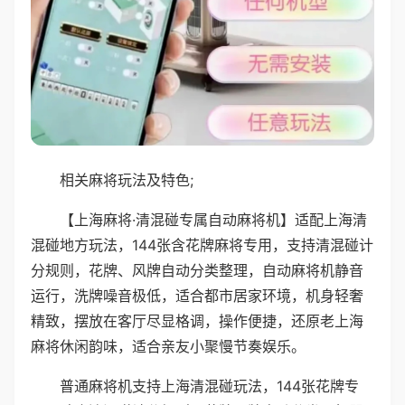
相关麻将玩法及特色;
【上海麻将·清混碰专属自动麻将机】适配上海清
混碰地方玩法，144张含花牌麻将专用，支持清混碰计
分规则，花牌、风牌自动分类整理，自动麻将机静音
运行，洗牌噪音极低，适合都市居家环境，机身轻奢
精致，摆放在客厅尽显格调，操作便捷，还原老上海
麻将休闲韵味，适合亲友小聚慢节奏娱乐。
普通麻将机支持上海清混碰玩法，144张花牌专