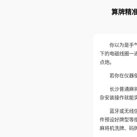
算牌精准
你以为是手
下的电磁线圈一
点炮。
若你在仪器使
长沙普通麻
杂安装操作就能
蓝牙或无线
件预设好牌型等
麻将机洗牌、码