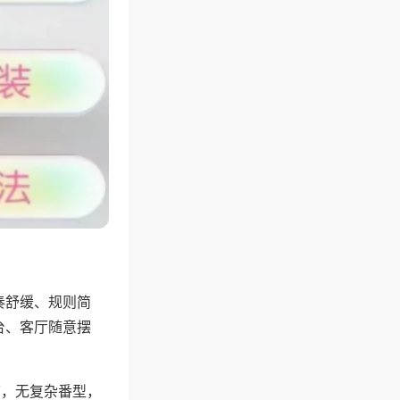
奏舒缓、规则简
台、客厅随意摆
可，无复杂番型，