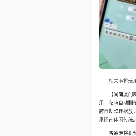
相关麻将玩法
【闽南厦门
用，花牌自动翻
牌自动整理摆放
承闽南休闲传统
普通麻将机