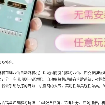
及特色;
麻将花牌八仙自动麻将机】适配闽南厦门麻将八仙、四喜花牌玩法
倍计分，庄闲规则一键适配，自动麻将机超静音洗牌系统，夜间
，省去手动分拣的麻烦，机身简约大气，实用性与美观性兼具，
。
契合福建漳州麻将玩法，144张含花牌，花牌计分、庄闲加倍，