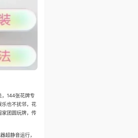
，144张花牌专
娱乐也不扰邻，花
阖家团圆玩牌，传
机器超静音运行，