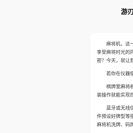
游刃
麻将机，这
享受麻将时光的
密？今天，就让
若你在仪器使
棋牌室麻将
装操作就能实现
蓝牙或无线
件预设好牌型等
麻将机洗牌、码