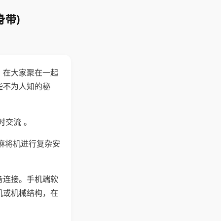
身带)
。在大家聚在一起
些不为人知的秘
时交流 。
麻将机进行复杂安
备连接。手机端软
机或机械结构，在