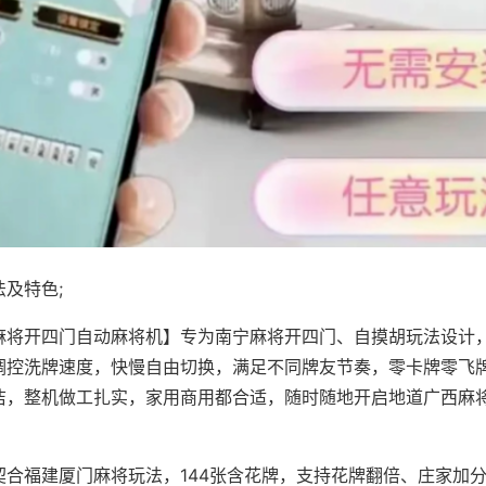
及特色;
麻将开四门自动麻将机】专为南宁麻将开四门、自摸胡玩法设计，
调控洗牌速度，快慢自由切换，满足不同牌友节奏，零卡牌零飞
洁，整机做工扎实，家用商用都合适，随时随地开启地道广西麻
契合福建厦门麻将玩法，144张含花牌，支持花牌翻倍、庄家加