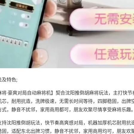
及特色;
麻将·豪爽对局自动麻将机】契合沈阳推倒胡麻将玩法，主打快节
机芯，耐用抗造，洗牌极速，无需长时间等待，四脚稳固，出牌
方式，静音不扰邻，家用商用都可，朋友欢聚尽情享受麻将乐趣
支持沈阳推倒胡玩法，快节奏高爽感对局，机器加厚机芯耐用抗
稳固，适配东北出牌习惯，静音不扰邻，家用商用均可，朋友欢