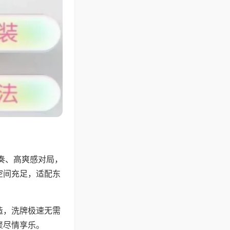
奏、高爽感对局，
空间充足，适配东
。
造，洗牌极速无需
聚尽情享乐。