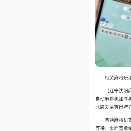
相关麻将玩法
【辽宁沈阳
自动麻将机加厚
北牌友豪爽出牌
普通麻将机
等待，桌面宽敞