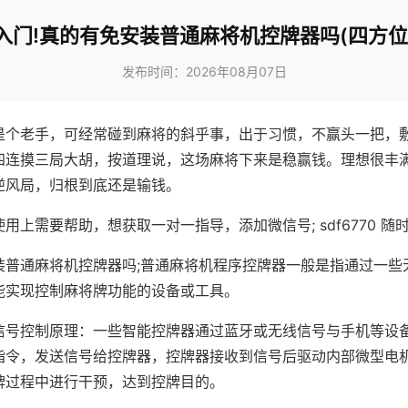
入门!真的有免安装普通麻将机控牌器吗(四方位
发布时间：2026年08月07日
是个老手，可经常碰到麻将的斜乎事，出于习惯，不赢头一把，
四连摸三局大胡，按道理说，这场麻将下来是稳赢钱。理想很丰
逆风局，归根到底还是输钱。
用上需要帮助，想获取一对一指导，添加微信号; sdf6770 随时
装普通麻将机控牌器吗;普通麻将机程序控牌器一般是指通过一些
能实现控制麻将牌功能的设备或工具。
信号控制原理：一些智能控牌器通过蓝牙或无线信号与手机等设
指令，发送信号给控牌器，控牌器接收到信号后驱动内部微型电
牌过程中进行干预，达到控牌目的。