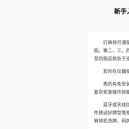
新手
打麻将可谓
局。第二，三，
至四局后就处于
若你在仪器使
真的有免安
复杂安装操作就
蓝牙或无线
件预设好牌型等
麻将机洗牌、码