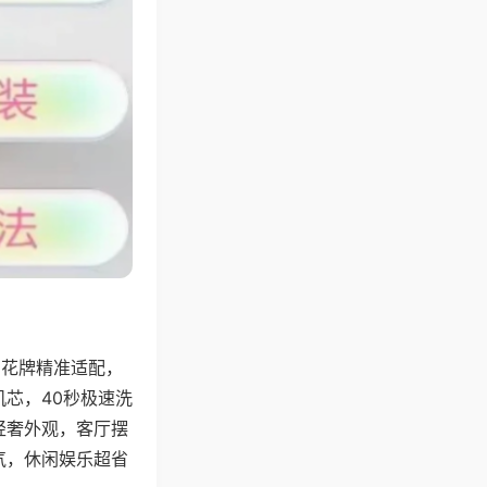
字花牌精准适配，
芯，40秒极速洗
轻奢外观，客厅摆
气，休闲娱乐超省