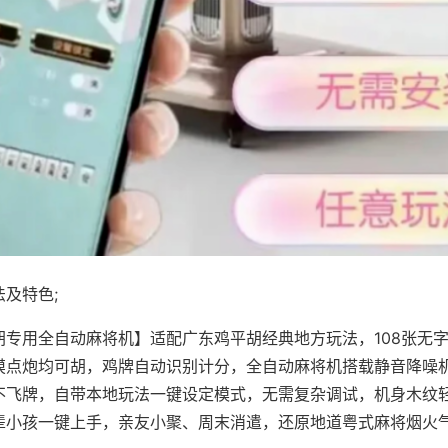
及特色;
胡专用全自动麻将机】适配广东鸡平胡经典地方玩法，108张无
摸点炮均可胡，鸡牌自动识别计分，全自动麻将机搭载静音降噪机
不飞牌，自带本地玩法一键设定模式，无需复杂调试，机身木纹
辈小孩一键上手，亲友小聚、周末消遣，还原地道粤式麻将烟火