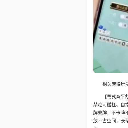
相关麻将玩法
【粤式鸡平
禁吃可碰杠、自
牌叠牌，不卡牌
放不占空间，长