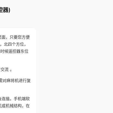
控器)
里面，只要您方便
西，北四个方位，
这时候遥控器东位
交流 。
需对麻将机进行复
备连接。手机端软
机或机械结构，在