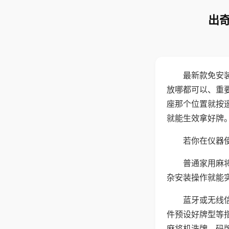
出奇
最新款免安
放哪都可以、重要
座那个位置就按
就能生效拿好牌
若你在仪器使
普通家用麻
杂安装操作就能
蓝牙或无线
件预设好牌型等
麻将机洗牌、码