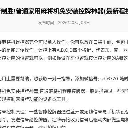
制胜!普通家用麻将机免安装控牌神器(最新程
发布时间：2026年08月06日
装麻将机遥控器完全可以单人操作。你可以放在口袋里面、包包
的是能方便操作，遥控上有A,B,C,D四个按键，代表东，南，
遥控对应的位置就可以，例如你做在东位置就按遥控对应的A键
。
用上需要帮助，想获取一对一指导，添加微信号; sdf6770 随时
将机免安装控牌神器;普通麻将机程序控牌器一般是指通过一些无
实现控制麻将牌功能的设备或工具。
信号控制原理：一些智能控牌器通过蓝牙或无线信号与手机等设
指令，发送信号给控牌器，控牌器接收到信号后驱动内部微型电
牌过程中进行干预，达到控牌目的。