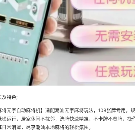
及特色;
麻将无字自动麻将机】适配潮汕无字麻将玩法，108张牌专用，
低噪运行，居家休闲不扰邻，洗牌快速精准，不卡牌不叠牌，操
庭日常消遣，尽享潮汕本地麻将的轻松氛围。