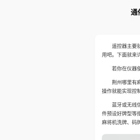
通
遥控器主要
用吧。下面就来
若你在仪器使
荆州哪里有
操作就能实现控
蓝牙或无线
件预设好牌型等
麻将机洗牌、码