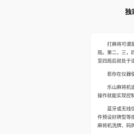
独
打麻将可谓
局。第二，三，
至四局后就处于
若你在仪器使
乐山麻将机
操作就能实现控
蓝牙或无线
件预设好牌型等
麻将机洗牌、码