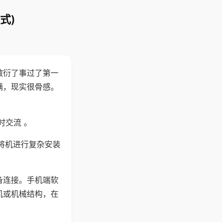
式)
敷衍了事过了第一
满，现实很骨感。
时交流 。
将机进行复杂安装
备连接。手机端软
机或机械结构，在