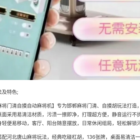
及特色;
麻将门清自摸自动麻将机】专为邯郸麻将门清、自摸胡玩法打造，
桌面采用易清洁材质，污渍一擦即净，打理超方便，静音运行不
身轻便易移动，客厅、阳台随意摆放，日常休闲组局，轻松解锁
适配河北唐山麻将玩法，经典吃碰杠胡，136张牌，桌面易清洁