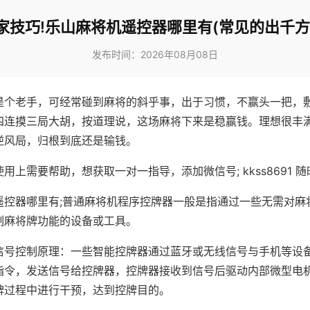
家技巧!乐山麻将机遥控器哪里有(常见的出千方
发布时间：2026年08月08日
是个老手，可经常碰到麻将的斜乎事，出于习惯，不赢头一把，
四连摸三局大胡，按道理说，这场麻将下来是稳赢钱。理想很丰
逆风局，归根到底还是输钱。
用上需要帮助，想获取一对一指导，添加微信号; kkss8691 随
遥控器哪里有;普通麻将机程序控牌器一般是指通过一些无需对麻
制麻将牌功能的设备或工具。
信号控制原理：一些智能控牌器通过蓝牙或无线信号与手机等设
指令，发送信号给控牌器，控牌器接收到信号后驱动内部微型电
牌过程中进行干预，达到控牌目的。