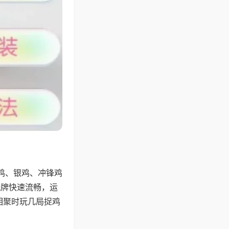
鸡、银鸡、冲锋鸡
洗牌快速流畅，运
相聚时玩几局捉鸡