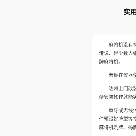
实用
麻将机没有
传说、是少数人
牌麻将机。
若你在仪器使
达州上门改
杂安装操作就能
蓝牙或无线
件预设好牌型等
麻将机洗牌、码